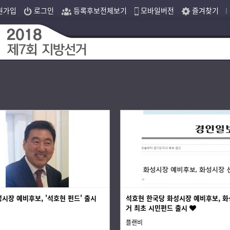
원가입
로그인
등록후보전체보기
모바일버전
즐겨찾기
｜
시장 예비후보, '석호현 펀드' 출시
석호현 한국당 화성시장 예비후보, 화
거 최초 시민펀드 출시
플랜비