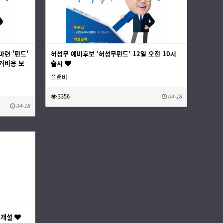
련 '펀드'
허성무 예비후보 ‘허성무펀드’ 12일 오전 10시
선거비용 보
출시
플랜비
3356
04-18
04-18
 개설