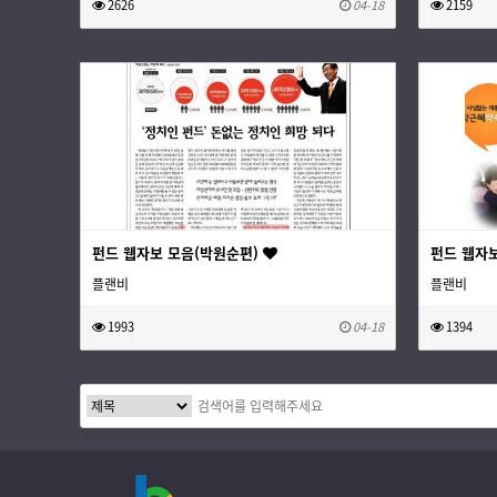
2626
04-18
2159
펀드 웹자보 모음(박원순편)
펀드 웹자보
플랜비
플랜비
1993
04-18
1394