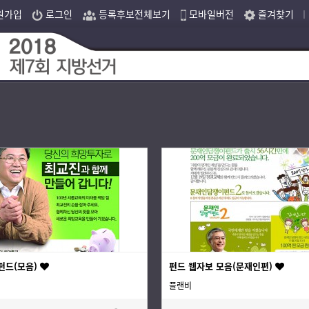
원가입
로그인
등록후보전체보기
모바일버전
즐겨찾기
｜
펀드(모음)
펀드 웹자보 모음(문재인편)
플랜비