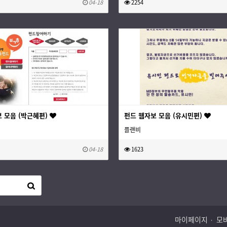
04-18
2254
 모음 (박근혜편)
펀드 웹자보 모음 (유시민편)
플랜비
04-18
1623
마이페이지
모