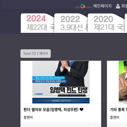
메인페이지
회
Total 7건
1 페이지
펀더 웹자보 모음(임병택, 허성무편)
기타 종목 
플랜비
플랜비