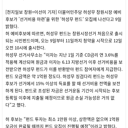
[천지일보 창원=이선미 기자] 더불어민주당 허성무 창원시장 예비
후보가 '선거비용 마련'을 위한 ‘허성무 펀드’ 모집에 나선다고 9일
밝혔다.
허 예비후보에 따르면, 허성무 펀드는 창원시장선거 처음으로 출시
되는 시민펀드이며, 오는 9일부터 11일까지 청약을 시작으로 12일
오전 10시에 출시한다.
허성무 선거사무소는 “이자는 지난 1일 기준 CD금리 연 3.6%를
적용해 계산되며 원금과 이자는 6.13 지방선거 이후 선거비용을 보
전받으면 허성무 펀드가 이를 반환받아 펀드 참여자에게 지급한다.
펀드 모금액은 약 1억원 정도다. 허성무 징검다리 펀드는 허성무
후보가 선거에서 15% 이상의 득표를 할 때 선거비용 전액을 보전
하게 된다. 펀드로 조성된 자금은 선거운동 기간이 시작되는 후보
등록일 이후에 지출될 예정이므로 원금 손실 가능성은 거의 없
다”고 했다.
허 후보는 “펀드 투자는 최소 1만원 이상, 상한액은 없으며 1억원
모금이 완료될 때까지 펀드 모집이 진행될 예정”이라고 밝혔다.