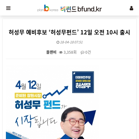
허성무 예비후보 ‘허성무펀드’ 12일 오전 10시 출시
18-04-18 07:51
플랜비
3,358회
0건
본문