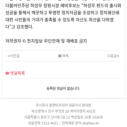
더불어민주당 허성무 창원시장 예비후보는 “허성무 펀드의 출시와
성공을 통해서 깨끗하고 투명한 정치자금을 조성하고 정치쇄신에
대한 시민들의 기대가 충족될 수 있도록 자신도 최선을 다하겠
다”고 강조했다.
저작권자 © 천지일보 무단전재 및 재배포 금지
이전글
목록
다음글
댓글목록
등록된 댓글이 없습니다.
주식회사 플랜비코리아 대표이사 황의완
부산광역시 진구 부전로 29 케이티엔지 402호
서울특별시 종로구 인사동7길 12 백상빌딩 10층 1026호
대표전화 1522-4921｜전략제휴 문의 ab@bus.kr