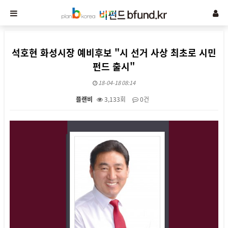
석호현 화성시장 예비후보 "시 선거 사상 최초로 시민
펀드 출시"
18-04-18 08:14
플랜비
3,133회
0건
본문