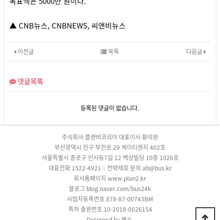
목표액은 5000만 원이다.
▲ CNB뉴스, CNBNEWS, 씨앤비뉴스
이전글
목록
다음글
댓글목록
등록된 댓글이 없습니다.
주식회사 플랜비코리아 대표이사 황의완
부산광역시 진구 부전로 29 케이티엔지 402호
서울특별시 종로구 인사동7길 12 백상빌딩 10층 1026호
대표전화 1522-4921｜전략제휴 문의 ab@bus.kr
회사홈페이지 www.plan2.kr
블로그 blog.naver.com/bus24k
사업자등록번호 878-87-00743BM
특허 출원번호 10-2018-0026154
Designed by 웹스.