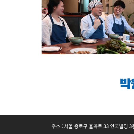
사
주소
: 서울 종로구 율곡로 33 안국빌딩 3
이