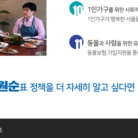
소
층
셜